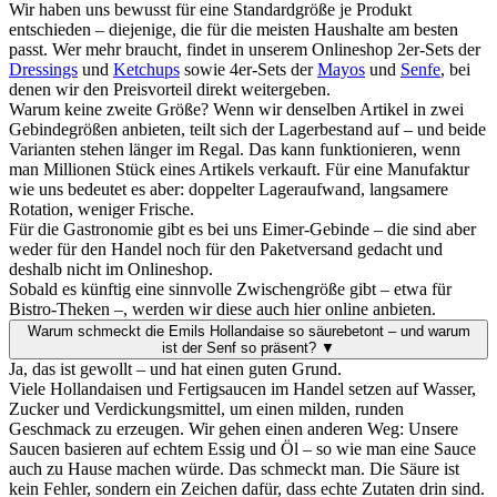
Wir haben uns bewusst für eine Standardgröße je Produkt
entschieden – diejenige, die für die meisten Haushalte am besten
passt. Wer mehr braucht, findet in unserem Onlineshop 2er-Sets der
Dressings
und
Ketchups
sowie 4er-Sets der
Mayos
und
Senfe
, bei
denen wir den Preisvorteil direkt weitergeben.
Warum keine zweite Größe? Wenn wir denselben Artikel in zwei
Gebindegrößen anbieten, teilt sich der Lagerbestand auf – und beide
Varianten stehen länger im Regal. Das kann funktionieren, wenn
man Millionen Stück eines Artikels verkauft. Für eine Manufaktur
wie uns bedeutet es aber: doppelter Lageraufwand, langsamere
Rotation, weniger Frische.
Für die Gastronomie gibt es bei uns Eimer-Gebinde – die sind aber
weder für den Handel noch für den Paketversand gedacht und
deshalb nicht im Onlineshop.
Sobald es künftig eine sinnvolle Zwischengröße gibt – etwa für
Bistro-Theken –, werden wir diese auch hier online anbieten.
Warum schmeckt die Emils Hollandaise so säurebetont – und warum
ist der Senf so präsent?
▼
Ja, das ist gewollt – und hat einen guten Grund.
Viele Hollandaisen und Fertigsaucen im Handel setzen auf Wasser,
Zucker und Verdickungsmittel, um einen milden, runden
Geschmack zu erzeugen. Wir gehen einen anderen Weg: Unsere
Saucen basieren auf echtem Essig und Öl – so wie man eine Sauce
auch zu Hause machen würde. Das schmeckt man. Die Säure ist
kein Fehler, sondern ein Zeichen dafür, dass echte Zutaten drin sind.