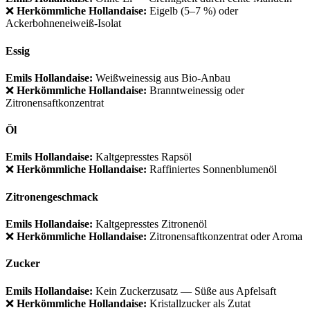
❌
Herkömmliche Hollandaise:
Eigelb (5–7 %) oder
Ackerbohneneiweiß-Isolat
Essig
Emils Hollandaise:
Weißweinessig aus Bio-Anbau
❌
Herkömmliche Hollandaise:
Branntweinessig oder
Zitronensaftkonzentrat
Öl
Emils Hollandaise:
Kaltgepresstes Rapsöl
❌
Herkömmliche Hollandaise:
Raffiniertes Sonnenblumenöl
Zitronengeschmack
Emils Hollandaise:
Kaltgepresstes Zitronenöl
❌
Herkömmliche Hollandaise:
Zitronensaftkonzentrat oder Aroma
Zucker
Emils Hollandaise:
Kein Zuckerzusatz — Süße aus Apfelsaft
❌
Herkömmliche Hollandaise:
Kristallzucker als Zutat