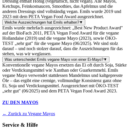
Dressing enthält Honig (vegetarisch, nicht vegan). Alle Mayos,
Ketchups, Feinkostsaucen, Smoothies, das Apfelmus und die
anderen Dressings sind vollständig vegan. Emils wurde 2019 und
2023 mit dem PETA Vegan Food Award ausgezeichnet.
Welche Auszeichnungen hat Emils erhalten?
▼
Emils wurde mehrfach ausgezeichnet: „Best New Product Award"
auf der BioFach 2011, PETA Vegan Food Award für die vegane
Hollandaise (2019) und die vegane Mayo (2023), sowie ÖKO-
TEST „sehr gut" für die vegane Mayo (06/2025). Wir sind stolz
darauf – und noch stolzer darauf, dass die Auszeichnungen für das
stehen, was wir weglassen.
Was unterscheidet Emils vegane Mayo von einer Ei-Mayo?
▼
Konventionelle vegane Mayos ersetzen das Ei oft durch Soja, Stärke
oder Verdickungsmittel wie Xanthan oder Guarkernmehl. Emils
vegane Mayo verwendet stattdessen Mandelmus und kaltgepresste
Öle – das ergibt eine cremige, vollmundige Konsistenz ganz ohne
Ei, Soja und Verdickungsmittel. Ausgezeichnet mit ÖKO-TEST
„sehr gut" (06/2025) und dem PETA Vegan Food Award 2023.
ZU DEN MAYOS
← Zurück zu Vegane Mayos
Service & Hilfe