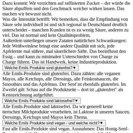
Dazu kommt: Wir verzichten auf raffinierten Zucker – der würde die
Säure abpuffern und den Geschmack weicher wirken lassen. Das
machen wir bewusst nicht.
Was die Intensität betrifft: Wir bemerken, dass die Empfindung von
Säure sehr individuell ist und sich regional in Deutschland deutlich
unterscheidet – manchen Kunden ist es zu wenig Säure, anderen zu
viel. Das ist normal und kein Qualitätsproblem.
Außerdem unterliegen unsere Zutaten natürlichen Schwankungen:
Jede Weißweinlese bringt eine andere Qualität mit sich, jede
Apfelernte mal süßere, mal säuerlichere Säfte. Das beeinflusst den
Essig – und kann zu minimalen Unterschieden von Charge zu
Charge führen. Das ist Handwerk, keine Industrieproduktion.
Welche Emils Produkte sind glutenfrei?
▼
Alle Emils-Produkte sind glutenfrei. Dazu zählen: alle veganen
Mayos, alle Ketchups, alle Dressings, alle Feinkostsaucen, die
Smoothies und das Apfelmus. Der Senf ist ebenfalls glutenfrei. Im
Zweifel gilt: Schau auf die Produktseite – dort ist „glutenfrei" als
Kennzeichnung aufgeführt.
Welche Emils Produkte sind laktosefrei?
▼
Alle Emils-Produkte sind laktosefrei. Da wir generell keine
tierischen Milchprodukte verarbeiten, ist Laktose in unseren Saucen,
Dressings, Ketchups und Mayos kein Thema.
Welche Emils Produkte sind vegan - und welche nicht?
▼
Fast alle Emils-Produkte sind vegan. Ausnahmen: Das Honig-Senf-