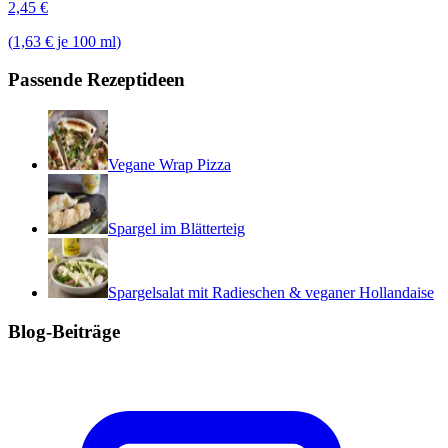
2,45
€
(
1,63 € je 100 ml
)
Passende Rezeptideen
Vegane Wrap Pizza
Spargel im Blätterteig
Spargelsalat mit Radieschen & veganer Hollandaise
Blog-Beiträge