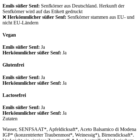
Emils süßer Senf:
Senfkörner aus Deutschland. Herkunft der
Senfkörner wird auf das Etikett gedruckt
❌
Herkömmlicher süßer Senf:
Senfkörner stammen aus EU- und
nicht EU-Ländern
Vegan
Emils süßer Senf:
Ja
Herkömmlicher süßer Senf:
Ja
Glutenfrei
Emils süßer Senf:
Ja
Herkömmlicher süßer Senf:
Ja
Lactosefrei
Emils süßer Senf:
Ja
Herkömmlicher süßer Senf:
Ja
Zutaten
Wasser, SENFSAAT*, Apfeldicksaft*, Aceto Balsamico di Modena
IGP* (konzentrierter Traubenmost*, Weinessig*), Birnendicksaft*.