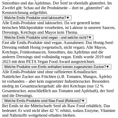
Smoothies und das Apfelmus. Der Senf ist ebenfalls glutenfrei. Im
Zweifel gilt: Schau auf die Produktseite – dort ist „glutenfrei" als
Kennzeichnung aufgeführt.
Welche Emils Produkte sind laktosefrei?
▼
Alle Emils-Produkte sind laktosefrei. Da wir generell keine
tierischen Milchprodukte verarbeiten, ist Laktose in unseren Saucen,
Dressings, Ketchups und Mayos kein Thema.
Welche Emils Produkte sind vegan - und welche nicht?
▼
Fast alle Emils-Produkte sind vegan. Ausnahmen: Das Honig-Senf-
Dressing enthält Honig (vegetarisch, nicht vegan). Alle Mayos,
Ketchups, Feinkostsaucen, Smoothies, das Apfelmus und die
anderen Dressings sind vollständig vegan. Emils wurde 2019 und
2023 mit dem PETA Vegan Food Award ausgezeichnet.
Welche Produkte von Emils enthalten keinen zugesetzten Zucker?
▼
Alle Emils-Produkte sind ohne raffinierten Kristallzucker.
Natürlicher Zucker aus Früchten (z.B. Tomaten, Mangos, Äpfeln)
ist vorhanden – aber kein zugesetzter Industriezucker. Besonders
niedrig im Gesamtzuckergehalt: alle drei Ketchups (nur 12 %
Gesamtzucker, ausschließlich aus Tomaten und Apfelsaft), der Senf
und die Dressings.
Welche Emils-Produkte sind Raw Food (Rohkost)?
▼
Bei Emils ist der Mittelscharfe Senf als Raw Food erhältlich. Das
bedeutet: Er wird nicht über 42 °C erhitzt, sodass Enzyme, Vitamine
und Nährstoffe weitgehend erhalten bleiben.