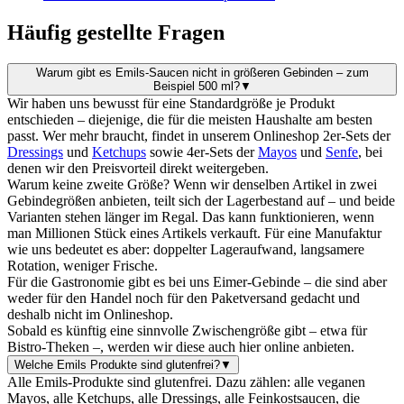
Häufig gestellte Fragen
Warum gibt es Emils-Saucen nicht in größeren Gebinden – zum
Beispiel 500 ml?
▼
Wir haben uns bewusst für eine Standardgröße je Produkt
entschieden – diejenige, die für die meisten Haushalte am besten
passt. Wer mehr braucht, findet in unserem Onlineshop 2er-Sets der
Dressings
und
Ketchups
sowie 4er-Sets der
Mayos
und
Senfe
, bei
denen wir den Preisvorteil direkt weitergeben.
Warum keine zweite Größe? Wenn wir denselben Artikel in zwei
Gebindegrößen anbieten, teilt sich der Lagerbestand auf – und beide
Varianten stehen länger im Regal. Das kann funktionieren, wenn
man Millionen Stück eines Artikels verkauft. Für eine Manufaktur
wie uns bedeutet es aber: doppelter Lageraufwand, langsamere
Rotation, weniger Frische.
Für die Gastronomie gibt es bei uns Eimer-Gebinde – die sind aber
weder für den Handel noch für den Paketversand gedacht und
deshalb nicht im Onlineshop.
Sobald es künftig eine sinnvolle Zwischengröße gibt – etwa für
Bistro-Theken –, werden wir diese auch hier online anbieten.
Welche Emils Produkte sind glutenfrei?
▼
Alle Emils-Produkte sind glutenfrei. Dazu zählen: alle veganen
Mayos, alle Ketchups, alle Dressings, alle Feinkostsaucen, die