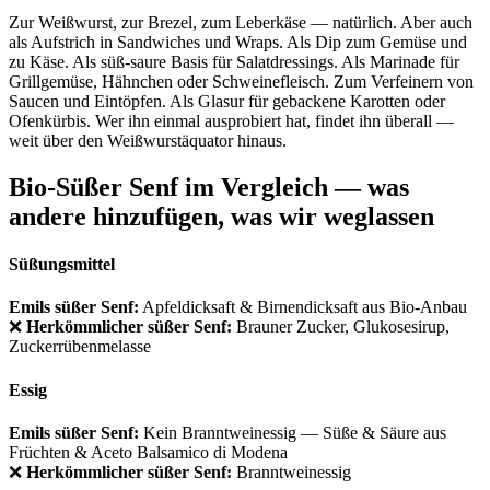
Zur Weißwurst, zur Brezel, zum Leberkäse — natürlich. Aber auch
als Aufstrich in Sandwiches und Wraps. Als Dip zum Gemüse und
zu Käse. Als süß-saure Basis für Salatdressings. Als Marinade für
Grillgemüse, Hähnchen oder Schweinefleisch. Zum Verfeinern von
Saucen und Eintöpfen. Als Glasur für gebackene Karotten oder
Ofenkürbis. Wer ihn einmal ausprobiert hat, findet ihn überall —
weit über den Weißwurstäquator hinaus.
Bio-Süßer Senf im Vergleich — was
andere hinzufügen, was wir weglassen
Süßungsmittel
Emils süßer Senf:
Apfeldicksaft & Birnendicksaft aus Bio-Anbau
❌
Herkömmlicher süßer Senf:
Brauner Zucker, Glukosesirup,
Zuckerrübenmelasse
Essig
Emils süßer Senf:
Kein Branntweinessig — Süße & Säure aus
Früchten & Aceto Balsamico di Modena
❌
Herkömmlicher süßer Senf:
Branntweinessig