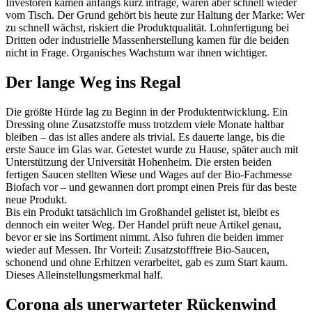
Investoren kamen anfangs kurz infrage, waren aber schnell wieder
vom Tisch. Der Grund gehört bis heute zur Haltung der Marke: Wer
zu schnell wächst, riskiert die Produktqualität. Lohnfertigung bei
Dritten oder industrielle Massenherstellung kamen für die beiden
nicht in Frage. Organisches Wachstum war ihnen wichtiger.
Der lange Weg ins Regal
Die größte Hürde lag zu Beginn in der Produktentwicklung. Ein
Dressing ohne Zusatzstoffe muss trotzdem viele Monate haltbar
bleiben – das ist alles andere als trivial. Es dauerte lange, bis die
erste Sauce im Glas war. Getestet wurde zu Hause, später auch mit
Unterstützung der Universität Hohenheim. Die ersten beiden
fertigen Saucen stellten Wiese und Wages auf der Bio-Fachmesse
Biofach vor – und gewannen dort prompt einen Preis für das beste
neue Produkt.
Bis ein Produkt tatsächlich im Großhandel gelistet ist, bleibt es
dennoch ein weiter Weg. Der Handel prüft neue Artikel genau,
bevor er sie ins Sortiment nimmt. Also fuhren die beiden immer
wieder auf Messen. Ihr Vorteil: Zusatzstofffreie Bio-Saucen,
schonend und ohne Erhitzen verarbeitet, gab es zum Start kaum.
Dieses Alleinstellungsmerkmal half.
Corona als unerwarteter Rückenwind