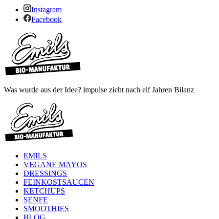
Instagram
Facebook
Was wurde aus der Idee? impulse zieht nach elf Jahren Bilanz
EMILS
VEGANE MAYOS
DRESSINGS
FEINKOSTSAUCEN
KETCHUPS
SENFE
SMOOTHIES
BLOG