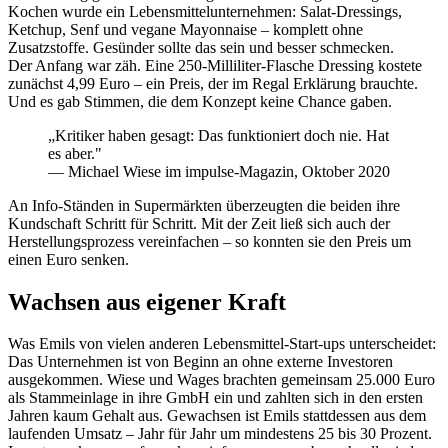
Kochen wurde ein Lebensmittelunternehmen: Salat-Dressings,
Ketchup, Senf und vegane Mayonnaise – komplett ohne
Zusatzstoffe. Gesünder sollte das sein und besser schmecken.
Der Anfang war zäh. Eine 250-Milliliter-Flasche Dressing kostete
zunächst 4,99 Euro – ein Preis, der im Regal Erklärung brauchte.
Und es gab Stimmen, die dem Konzept keine Chance gaben.
„Kritiker haben gesagt: Das funktioniert doch nie. Hat
es aber."
— Michael Wiese im impulse-Magazin, Oktober 2020
An Info-Ständen in Supermärkten überzeugten die beiden ihre
Kundschaft Schritt für Schritt. Mit der Zeit ließ sich auch der
Herstellungsprozess vereinfachen – so konnten sie den Preis um
einen Euro senken.
Wachsen aus eigener Kraft
Was Emils von vielen anderen Lebensmittel-Start-ups unterscheidet:
Das Unternehmen ist von Beginn an ohne externe Investoren
ausgekommen. Wiese und Wages brachten gemeinsam 25.000 Euro
als Stammeinlage in ihre GmbH ein und zahlten sich in den ersten
Jahren kaum Gehalt aus. Gewachsen ist Emils stattdessen aus dem
laufenden Umsatz – Jahr für Jahr um mindestens 25 bis 30 Prozent.