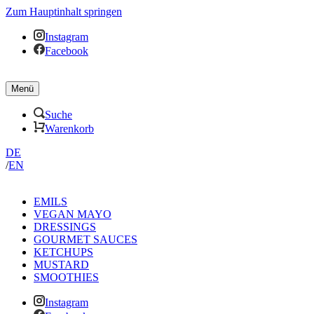
Zum Hauptinhalt springen
Instagram
Facebook
Menü
Suche
Warenkorb
DE
/
EN
EMILS
VEGAN MAYO
DRESSINGS
GOURMET SAUCES
KETCHUPS
MUSTARD
SMOOTHIES
Instagram